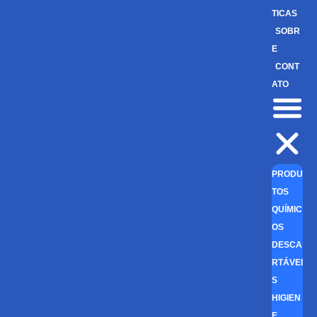
TICAS
SOBR
E
CONT
ATO
PRODU
TOS
QUÍMIC
OS
DESCA
RTÁVEI
S
HIGIEN
E