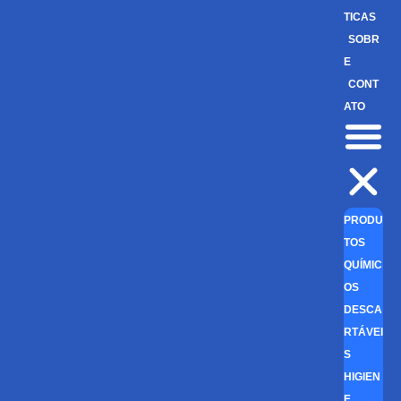
TICAS
SOBR
E
CONT
ATO
PRODU
TOS
QUÍMIC
OS
DESCA
RTÁVEI
S
HIGIEN
E