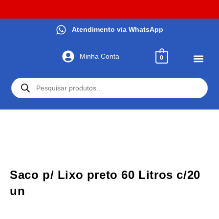
Atendimento via WhatsApp
Minha Conta
0
PRODUTOS QUÍ
HIGIENE PES
UTILIDADES 
Saco p/ Lixo preto 60 Litros c/20
un