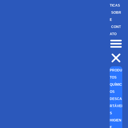
TICAS
SOBR
E
CONT
ATO
PRODU
TOS
QUÍMIC
OS
DESCA
RTÁVEI
S
HIGIEN
E