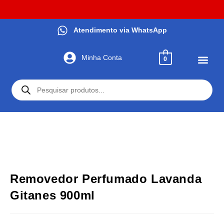
Atendimento via WhatsApp
Minha Conta
0
PRODUTOS QUÍ
HIGIENE PES
UTILIDADES 
Removedor Perfumado Lavanda
Gitanes 900ml