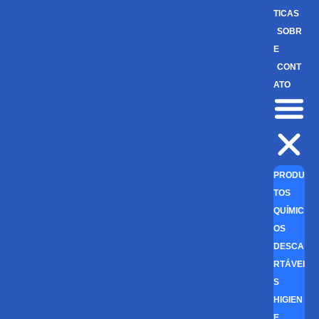
TICAS
SOBR
E
CONT
ATO
PRODU
TOS
QUÍMIC
OS
DESCA
RTÁVEI
S
HIGIEN
E