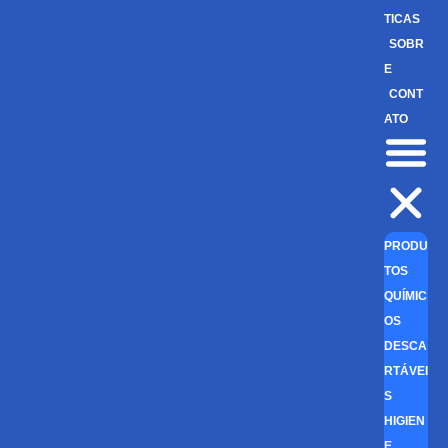
TICAS
SOBR
E
CONT
ATO
PRODU
TOS
QUÍMIC
OS
DESCA
RTÁVEI
S
HIGIEN
E