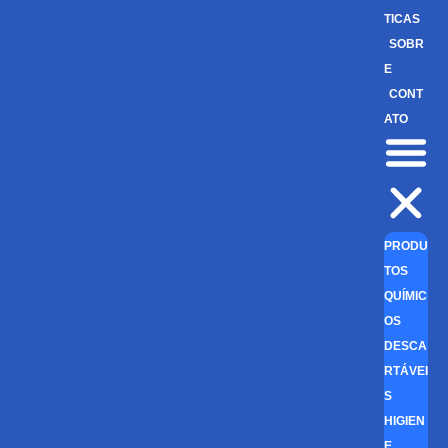
TICAS
SOBR
E
CONT
ATO
PRODU
TOS
QUÍMIC
OS
DESCA
RTÁVEI
S
HIGIEN
E