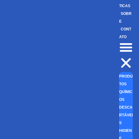
TICAS
SOBR
E
CONT
ATO
PRODU
TOS
QUÍMIC
OS
DESCA
RTÁVEI
S
HIGIEN
E